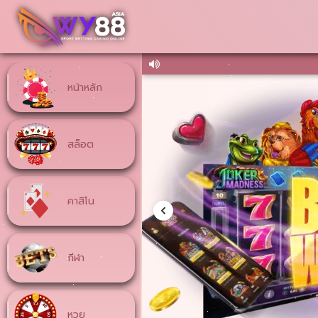
ัติ แอดมินบริการดี
หน้าหลัก
สล็อต
คาสิโน
กีฬา
หวย