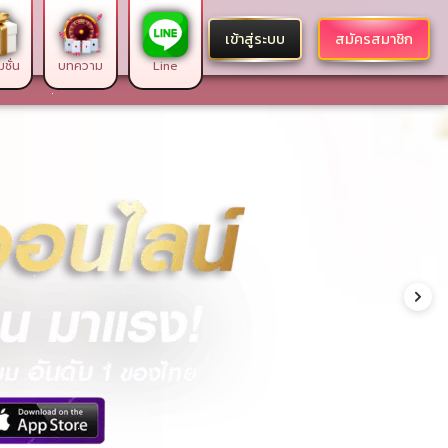
เข้าสู่ระบบ
สมัครสมาชิก
ชั่น
บทความ
Line