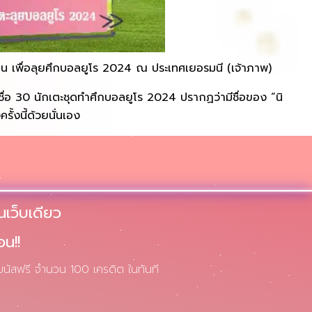
6 คน เพื่อลุยศึกบอลยูโร 2024 ณ ประเทศเยอรมนี (เจ้าภาพ)
ชื่อ 30 นักเตะชุดทำศึกบอลยูโร 2024 ปรากฏว่ามีชื่อของ “นิ
ั้งนี้ด้วยนั่นเอง
เว็บเดียว
น!!
โบนัสฟรี จำนวน 100 เครดิต ในทันที