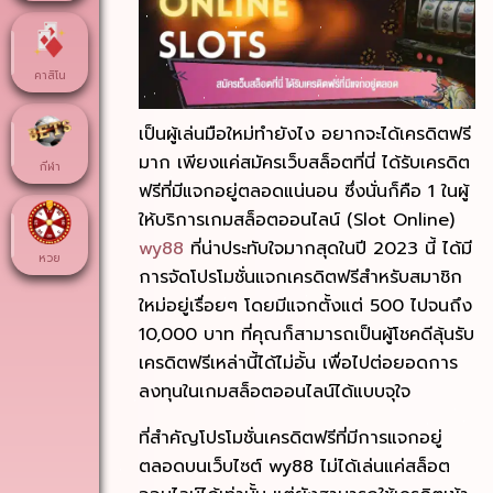
คาสิโน
เป็นผู้เล่นมือใหม่ทำยังไง อยากจะได้เครดิตฟรี
มาก เพียงแค่สมัครเว็บสล็อตที่นี่ ได้รับเครดิต
กีฬา
ฟรีที่มีแจกอยู่ตลอดแน่นอน ซึ่งนั่นก็คือ 1 ในผู้
ให้บริการเกมสล็อตออนไลน์ (Slot Online)
wy88
ที่น่าประทับใจมากสุดในปี 2023 นี้ ได้มี
หวย
การจัดโปรโมชั่นแจกเครดิตฟรีสำหรับสมาชิก
ใหม่อยู่เรื่อยๆ โดยมีแจกตั้งแต่ 500 ไปจนถึง
10,000 บาท ที่คุณก็สามารถเป็นผู้โชคดีลุ้นรับ
เครดิตฟรีเหล่านี้ได้ไม่อั้น เพื่อไปต่อยอดการ
ลงทุนในเกมสล็อตออนไลน์ได้แบบจุใจ
ที่สำคัญโปรโมชั่นเครดิตฟรีที่มีการแจกอยู่
ตลอดบนเว็บไซต์ wy88 ไม่ได้เล่นแค่สล็อต