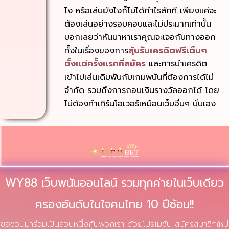
ไง หรือเล่นยังไงก็ไม่ได้กำไรสักที เพียงแค่จะ
ต้องเล่นอย่างรอบคอบและไม่ประมาทเท่านั้น
บอกเลยว่าหันมาหาเราคุณจะเจอกับทางออก
ทั้งในเรื่องของการ
ลุ้นรับเครดิตฟรีเต็มๆ
ตั้งแต่ครั้งแรกที่สมัคร
และการนำเครดิต
เข้าไปเล่นเดิมพันกับเกมพนันที่ต้องการได้ไม่
จำกัด รวมถึงการถอนเงินรางวัลออกได้ โดย
ไม่ต้องทำเทิร์นโอเวอร์เหมือนเว็บอื่นๆ นั่นเอง
WY88 เว็บพนันออนไลน์ รวมทุกค่ายในเว็บเดียว
ครองอันดับในใจคนไทย 10 ปีซ้อน!!
ขอชวนมาร่วมเป็นส่วนหนึ่งกับพวกเรา ด้วยโปรโมชั่น สมัครสมาชิกใหม่