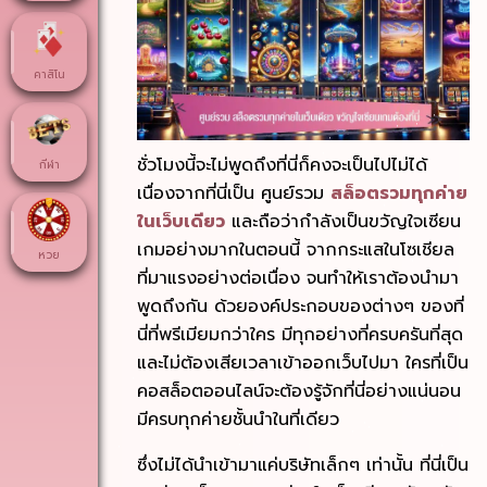
คาสิโน
ชั่วโมงนี้จะไม่พูดถึงที่นี่ก็คงจะเป็นไปไม่ได้
กีฬา
เนื่องจากที่นี่เป็น ศูนย์รวม
สล็อตรวมทุกค่าย
ในเว็บเดียว
และถือว่ากำลังเป็นขวัญใจเซียน
เกมอย่างมากในตอนนี้ จากกระแสในโซเชียล
หวย
ที่มาแรงอย่างต่อเนื่อง จนทำให้เราต้องนำมา
พูดถึงกัน ด้วยองค์ประกอบของต่างๆ ของที่
นี่ที่พรีเมียมกว่าใคร มีทุกอย่างที่ครบครันที่สุด
และไม่ต้องเสียเวลาเข้าออกเว็บไปมา ใครที่เป็น
คอสล็อตออนไลน์จะต้องรู้จักที่นี่อย่างแน่นอน
มีครบทุกค่ายชั้นนำในที่เดียว
ซึ่งไม่ได้นำเข้ามาแค่บริษัทเล็กๆ เท่านั้น ที่นี่เป็น