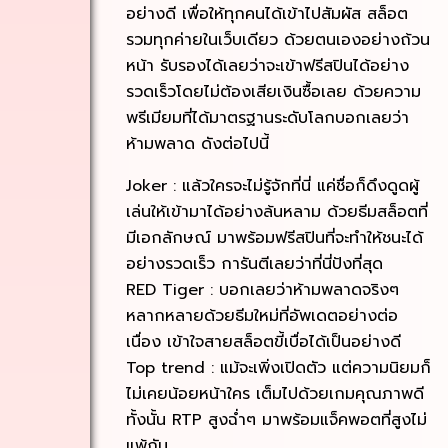
อย่างดี เพื่อให้ทุกคนได้เข้าไปสัมผัส สล็อต
รวมทุกค่ายในเว็บเดียว ด้วยตนเองอย่างถ้วน
หน้า รับรองได้เลยว่าจะเข้าฟรีสปินได้อย่าง
รวดเร็วโดยไม่ต้องเสียเงินซื้อเลย ด้วยความ
พรีเมียมที่ได้มาตรฐานระดับโลกบอกเลยว่า
ห้ามพลาด ดังต่อไปนี้
Joker : แล้วใครจะไม่รู้จักที่นี่ แค่ชื่อก็ดึงดูดผู้
เล่นให้เข้ามาได้อย่างล้นหลาม ด้วยธีมสล็อตที่
มีเอกลักษณ์ มาพร้อมฟรีสปินที่จะทำให้ชนะได้
อย่างรวดเร็ว การันตีเลยว่าที่นี่ปังที่สุด
RED Tiger : บอกเลยว่าห้ามพลาดจริงๆ
หลากหลายด้วยธีมใหม่ที่อัพเดตอย่างต่อ
เนื่อง เข้าใจสายสล็อตขี้เบื่อได้เป็นอย่างดี
Top trend : แม้จะเพิ่งเปิดตัว แต่ความนิยมก็
ไม่เคยน้อยหน้าใคร เต็มไปด้วยเกมคุณภาพดี
ทั้งนั้น RTP สูงฉ่ำๆ มาพร้อมแจ็คพอตที่สูงไม่
แพ้กัน