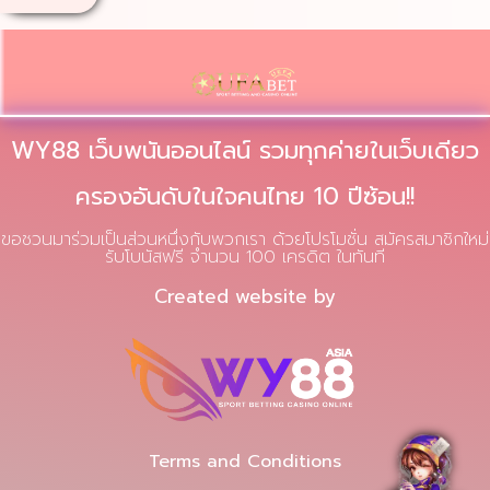
WY88 เว็บพนันออนไลน์ รวมทุกค่ายในเว็บเดียว
ครองอันดับในใจคนไทย 10 ปีซ้อน!!
ขอชวนมาร่วมเป็นส่วนหนึ่งกับพวกเรา ด้วยโปรโมชั่น สมัครสมาชิกใหม่
รับโบนัสฟรี จำนวน 100 เครดิต ในทันที
Created website by
Terms and Conditions