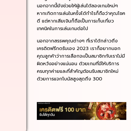
นอกจากนี้ยังช่วยให้ผู้เล่นได้ลองเกมใหม่ๆ
หากเกิดการเล่นในครั้งได้กำไรก็ถือว่าคุณโชค
ดี แต่หากเสียเงินก็ถือเป็นการเก็บเกี่ยว
เทคนิคในการเล่นเกมต่อไป
นอกจากสรรพคุณต่างๆ ที่เราได้กล่าวถึง
เครดิตฟรีกดรับเอง 2023 เราก็อยากบอก
คุณลูกค้าว่าการเลือกจะเป็นสมาชิกกับเราไม่มี
ผิดหวังอย่างแน่นอน ด้วยเกมที่มีให้บริการ
ครบทุกค่ายและที่สำคัญต้อนรับสมาชิกใหม่
ด้วยการแจกโบนัสสูงสุดถึง 300