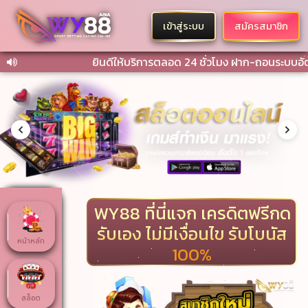
เข้าสู่ระบบ
สมัครสมาชิก
ยินดีให้บริการตลอด 24 ชั่วโมง ฝาก-ถอนระบบอัตโนมั
WY88 ที่นี่แจก เครดิตฟรีกด
รับเอง ไม่มีเงื่อนไข รับโบนัส
หน้าหลัก
100%
สล็อต