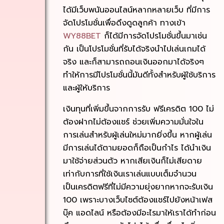
ได้มีเว็บพนันออนไลน์หลากหลายเว็บ ที่มีการ
จัดโปรโมชั่นเพื่อดึงดูดลูกค้า ทางเข้า
WY88BET
ก็ได้มีการจัดโปรโมชั่นขึ้นมาเช่น
กัน เป็นโปรโมชั่นที่รับได้จริงนำไปเล่นเกมได้
จริง และก็สามารถถอนเงินออกมาได้จริงๆ
ทำให้การมีโปรโมชั่นนี้มันดีทั้งสำหรับผู้ใช้บริการ
และผู้ให้บริการ
เงินทุนที่เพิ่มขึ้นจากการรับ ฟรีเครดิต 100 ไม่
ต้องฝากไม่ต้องแชร์ ช่วยเพิ่มความมั่นใจใน
การเล่นสำหรับผู้เล่นใหม่มากยิ่งขึ้น หากผู้เล่น
มีการเล่นได้ตามยอดก็ถือเป็นกำไร ได้นำเงิน
มาใช้จ่ายส่วนตัว หากเสียเงินก็ไม่เสียดาย
เท่ากับการที่ใช้เงินเราเล่นแบบเต็มจำนวน
เป็นเครดิตฟรีที่ไม่มีความยุ่งยากหากจะรับเงิน
100 เพราะบางเว็บไซต์ต้องแชร์ไปยังหน้าเฟส
บุ๊ค แอดไลน์ หรือต้องมีอะไรมาให้เราได้ทำก่อน