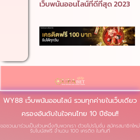
เว็บพนันออนไลน์ที่ดีที่สุด 2023
WY88 เว็บพนันออนไลน์ รวมทุกค่ายในเว็บเดียว
ครองอันดับในใจคนไทย 10 ปีซ้อน!!
ขอชวนมาร่วมเป็นส่วนหนึ่งกับพวกเรา ด้วยโปรโมชั่น สมัครสมาชิกใหม่
รับโบนัสฟรี จำนวน 100 เครดิต ในทันที