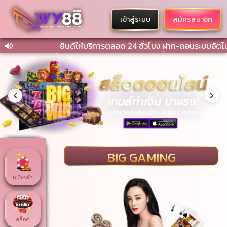
เข้าสู่ระบบ
สมัครสมาชิก
ยินดีให้บริการตลอด 24 ชั่วโมง ฝาก-ถอนระบบอัตโนมั
BIG GAMING
หน้าหลัก
สล็อต