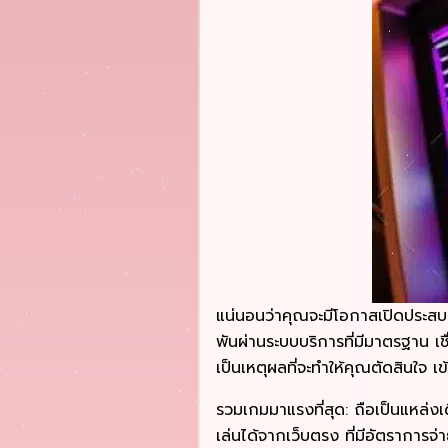
แน่นอนว่าคุณจะมีโอกาสเปิดประสบก
พันผ่านระบบบริการที่มีมาตรฐาน เช
เป็นเหตุผลที่จะทำให้คุณตัดสินใจ เ
รวมเกมมาแรงที่สุด: ถือเป็นแหล่ง
เล่นได้จากเว็บตรง ที่มีอัตราการจ