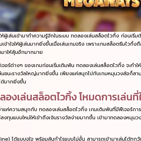
้ผู้เล่นเข้ามาทำความรู้จักในระบบ ทดลองเล่นสล็อตไวกิ้ง ก่อนเริ่มต้น
ข้าใจให้ผู้เล่นมากยิ่งขึ้นเมื่อเล่นเกมจริง เพราะเกมสล็อตธีมไวกิ้
มาให้ลุ้นอีกมากมาย
และฟีเจอร์ต่างๆ ของเกมก่อนเริ่มเดิมพัน ทดลองเล่นสล็อตไวกิ้ง จะทำใ
้เล่นชนะรางวัลใหญ่มากยิ่งขึ้น เพียงแค่สนุกไปกับเกมหมุนวงล้อก็สาม
้มากยิ่งขึ้น
ลองเล่นสล็อตไวกิ้ง โหมดการเล่นที
่ความสนุกกับ ทดลองเล่นสล็อตไวกิ้ง เกมเดิมพันที่มีฟีเจอร์การเดิม
งทุนแบบใหม่ให้เข้าถึงเงินรางวัลง่ายมากขึ้น เข้ามาทดลองหมุนวงล้
ne) ได้แบบจุใจ พร้อมลุ้นกำไรแบบไม่อั้น สามารถเข้ามาเล่นได้ทุก