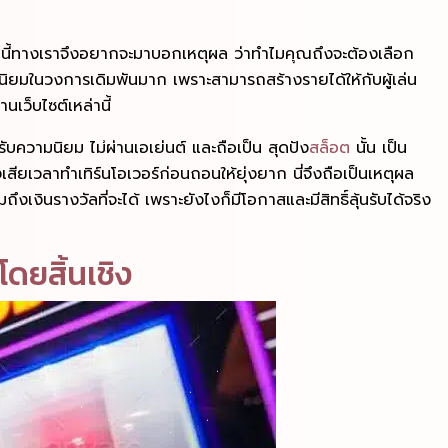
 วันนี้ทางเราจึงอยากจะมาบอกเหตุผล ว่าทำไมคุณถึงจะต้องเลือก
ที่นิยมในวงการเดิมพันมาก เพราะสามารถสร้างรายได้ให้กับผู้เล่น
นเว็บไซต์เหล่านี้
ด้รับความนิยม ไม่ผ่านเอเย่นต์ และถือเป็น สุดปัง
สล็อต
นั้น เป็น
เสียเวลาทำเทิร์นโอเวอร์ก่อนถอนให้ยุ่งยาก นี่จึงถือเป็นเหตุผล
เงินรางวัลที่จะได้ เพราะยังไงก็มีโอกาสและมีสิทธิ์ลุ้นรับได้จริง
โดยสิ้นเชิง