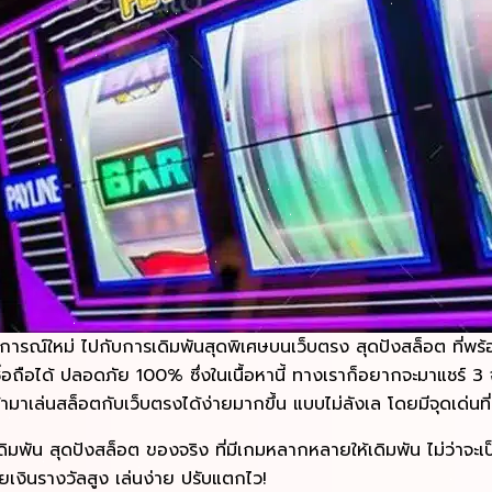
ารณ์ใหม่ ไปกับการเดิมพันสุดพิเศษบนเว็บตรง สุดปังสล็อต ที่พร้
ื่อถือได้ ปลอดภัย 100% ซึ่งในเนื้อหานี้ ทางเราก็อยากจะมาแชร์ 3
ข้ามาเล่นสล็อตกับเว็บตรงได้ง่ายมากขึ้น แบบไม่ลังเล โดยมีจุดเด่นที่
เดิมพัน สุดปังสล็อต ของจริง ที่มีเกมหลากหลายให้เดิมพัน ไม่ว่าจ
่ายเงินรางวัลสูง เล่นง่าย ปรับแตกไว!