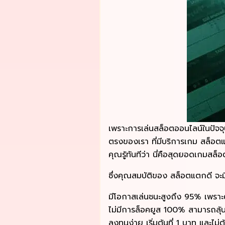
เพราะการเล่นสล็อตออนไลน์ในปัจจุ
ตรงของเรา ที่มีบริการเกม สล็อตแต
คุณรู้ทันทีว่า นี่คือสุดยอดเกมสล
ซึ่งคุณสมบัติของ สล็อตแตกดี จะม
มีโอกาสเล่นชนะสูงถึง 95% เพราะ
ไม่มีการล็อคยูส 100% สามารถลุ
ลงทุนง่าย เริ่มต้นที่ 1 บาท และไม