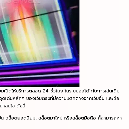
อมเปิดให้บริการตลอด 24 ชั่วโมง ในระบบออโต้ กับการเล่นเดิม
 จุดเด่นหลักๆ ของเว็บตรงที่มีความแตกต่างจากเว็บอื่น และถือ
น่าสนใจ ดังนี้
ะเป็น สล็อตยอดนิยม, สล็อตมาใหม่ หรือสล็อตมือถือ ก็สามารถหา