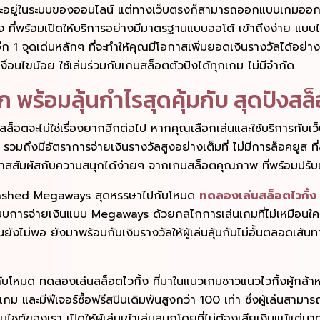
จะอยู่ในระบบของออนไลน์ แต่ทางเว็บตรงก็สามารถออกแบบเกมออกมาได้
ที่พร้อมเปิดให้บริการอย่างมีมาตรฐานแบบออโต้ เข้าถึงง่าย แบบไม
็นอีก 1 จุดเด่นหลักๆ ที่จะทำให้คุณมีโอกาสเพิ่มยอดเงินรางวัลได้อย
งื่อนไขน้อย ใช้เล่นร่วมกับเกมสล็อตตัวปังได้ทุกเกม ไม่มีจำกัด
 พร้อมลุ้นกำไรสุดคุ้มกับ สุดปังสล็
็อตจะไม่ใช่เรื่องยากอีกต่อไป หากคุณเลือกเล่นและใช้บริการกับเว็บตร
รวมถึงมีอัตราการจ่ายเงินรางวัลสูงอย่างเต็มที่ ไม่มีการล็อคยูส ท
โอกาสสัมผัสกับความสนุกได้ง่ายๆ จากเกมสล็อตคุณภาพ ที่พร้อมปรั
ashed Megaways สุดหรรษาไปกับโหมด
ทดลองเล่นสล็อตไวกิ้ง
การจ่ายเงินแบบ Megaways ด้วยกลไกการเล่นเกมที่ไม่เหมือนใคร และ
นยังไม่พอ ยังมาพร้อมกับเงินรางวัลให้ผู้เล่นลุ้นกันไม่อั้นตลอดเส้น
กับโหมด ทดลองเล่นสล็อตไวกิ้ง ที่มาในแนวเกมชาวแนวไวกิ้งผู้กล้
นเกม และมีฟีเจอร์ซื้อฟรีสปินเดิมพันสูงกว่า 100 เท่า ซึ่งผู้เล่นสาม
บไซต์ของเรา เปิดให้ผู้เล่นเข้าเล่นสนุกโดยที่ไม่ต้องเสียเงินแม้แต