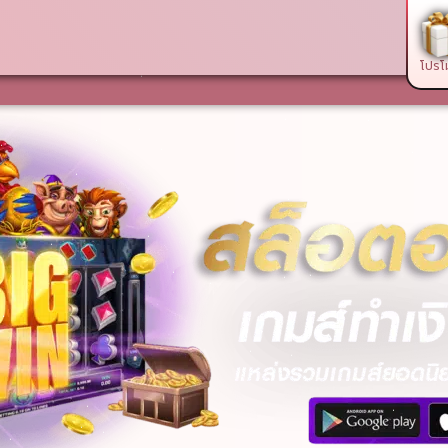
โปรโม