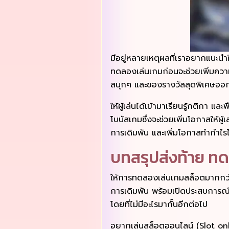
มีอยู่หลายเหตุผลที่เราอยากแนะนำให
ทดลองเล่นเกมก่อนจะช่วยเพิ่มความเ
สนุกๆ และของรางวัลสุดพิเศษออก
ให้ผู้เล่นได้เข้ามาเรียนรู้กติกา 
โบนัสเกมซึ่งจะช่วยเพิ่มโอกาสให้ผู
การเดิมพัน และเพิ่มโอกาสทำกำไรได
บทสรุปส่งท้าย ทด
ให้การทดลองเล่นเกมสล็อตมากกว่าแค
การเดิมพัน พร้อมเปิดประสบการณ์ล
โดยที่ไม่มีอะไรมากั้นอีกต่อไป
อยากเล่นสล็อตออนไลน์ (Slot onli