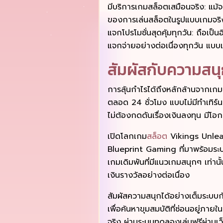
มีบริการเกมสล็อตเสมือนจริง: แม้
ของการเล่นสล็อตในรูปแบบเกมจริง 
แจกโปรโมชั่นสุดคุ้มทุกวัน: ถือเป
แจกจ่ายอย่างต่อเนื่องทุกวัน แบบเ
สัมผัสกับความสนุก
การลุ้นกำไรได้ถึงหลักล้านจากเกมสล
ตลอด 24 ชั่วโมง แบบไม่มีทำเทิร์น 
ไม่ต้องกดดันเรื่องเงินลงทุน มี
เปิดโลกเกม
สล็อต
Vikings Unle
Blueprint Gaming ที่มาพร้อมระบบ
เกมเดิมพันที่มีแนวเกมสนุกๆ เท่านั้
เงินรางวัลอย่างต่อเนื่อง
สัมผัสความสนุกได้อย่างเต็มระบบ
เพื่อค้นหาขุมสมบัติที่ซ่อนอยู่ภายใ
จริง ผ่านระบบทดลองเล่นฟรีผ่านเว็