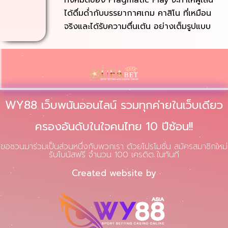
ได้ดื่มด่ำกับบรรยากาศเกม คาสิโน ที่เหมือน
จริงและได้รับความตื่นเต้น อย่างเต็มรูปแบบ
WY88 เว็บพนันออนไลน์ รวมทุกค่ายในเว็บเดียว
ครองอันดับในใจคนไทย 10 ปีซ้อน!!
ขอชวนมาร่วมเป็นส่วนหนึ่งกับพวกเรา ด้วยโปรโมชั่น สมัครสมาชิกใหม่
รับโบนัสฟรี จำนวน 100 เครดิต ในทันที
Created website by