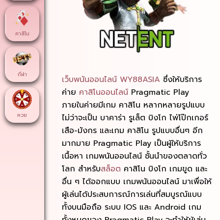
คาสิโน
กีฬา
เว็บพนันออนไลน์
WY88ASIA
ซึ่งให้บริการ
ค่าย
คาสิโนออนไลน์
Pragmatic Play
ภายในค่ายมีเกม คาสิโน หลากหลายรูปแบบ
หวย
ไม่ว่าจะเป็น บาคาร่า รูเล็ต บิงโก ไพ่โป๊กเกอร์
เสือ-มังกร และเกม คาสิโน รูปแบบอื่นๆ อีก
มากมาย Pragmatic Play เป็นผู้ให้บริการ
เนื้อหา เกมพนันออนไลน์ ชั้นนำของตลาดทั่ว
โลก สำหรับ
สล็อต
คาสิโน บิงโก เกมขูด และ
อื่น ๆ ได้ออกแบบ เกมพนันออนไลน์ มาเพื่อให้
ผู้เล่นได้ประสบการณ์การเล่นที่สมบูรณ์แบบ
ทั้งบนมือถือ ระบบ IOS และ Android เกม
ทั้งหมดของ Pragmatic Play จะทำให้ผู้เล่น