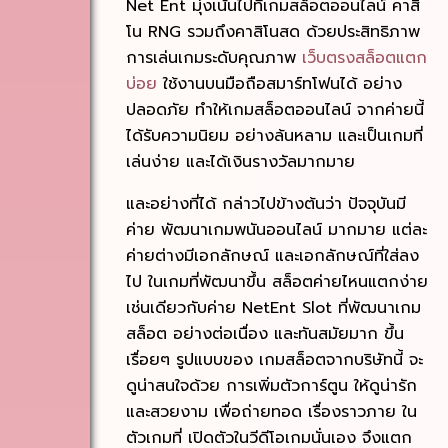
Net Ent มุ่งเน้นไปที่เกมสล็อตออนไลน์ คาสิ
โน RNG รวมถึงคาสิโนสด ด้วยประสิทธิภาพ
การเล่นเกมระดับคุณภาพ
เว็บตรงสล็อตแตก
บ่อย
ใช้งานบนมือถือสมาร์ทโฟนได้ อย่าง
ปลอดภัย ทำให้เกมสล็อตออนไลน์ จากค่ายนี้
ได้รับความนิยม อย่างล้นหลาม และเป็นเกมที่
เล่นง่าย และได้เงินรางวัลมากมาย
และอย่างที่ได้ กล่าวไปข้างต้นว่า ปัจจุบันมี
ค่าย พัฒนาเกมพนันออนไลน์ มากมาย แต่ละ
ค่ายต่างมีเอกลักษณ์ และเอกลักษณ์ที่ใส่ลง
ไป ในเกมที่พัฒนาขึ้น สล็อตค่ายไหนแตกง่าย
เช่นเดียวกับค่าย NetEnt Slot ที่พัฒนาเกม
สล็อต อย่างต่อเนื่อง และทันสมัยมาก ขึ้น
เรื่อยๆ รูปแบบของ เกมสล็อตจากบริษัทนี้ จะ
ดูน่าสนใจด้วย การเพิ่มตัวการ์ตูน ให้ดูน่ารัก
และสวยงาม เพื่อถ่ายทอด เรื่องราวภาย ใน
ตัวเกมที่ เปิดตัวในวีดีโอเกมนั่นเอง จึงแตก