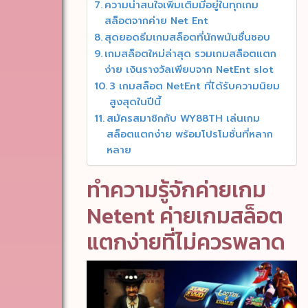
ความน่าสนใจเพิ่มเติมมีอยู่ในทุกเกม
สล็อตจากค่าย Net Ent
สุดยอดธีมเกมสล็อตที่นักพนันชื่นชอบ
เกมสล็อตใหม่ล่าสุด รวมเกมสล็อตแตก
ง่าย เงินรางวัลเพียบจาก NetEnt slot
3 เกมสล็อต NetEnt ที่ได้รับความนิยม
สูงสุดในปีนี้
สมัครสมาชิกกับ WY88TH เล่นเกม
สล็อตแตกง่าย พร้อมโปรโมชั่นที่หลาก
หลาย
ทำความรู้จักค่ายเกม
Netent ค่ายเกมสล็อต
แตกง่ายที่ไม่ควรพลาด