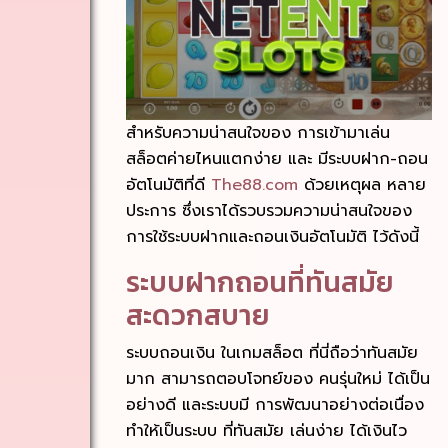
สำหรับความน่าสนใจของ การเข้ามาเล่น
สล็อตค่ายไหนแตกง่าย และ มีระบบฝาก-ถอน
อัตโนมัติที่ดี
The88.com
ด้วยเหตุผล หลาย
ประการ ซึ่งเราได้รวบรวมความน่าสนใจของ
การใช้ระบบฝากและถอนเงินอัตโนมัติ ไว้ดังนี้
ระบบฝากถอนที่ทันสมัย
สะดวกสบาย
ระบบถอนเงิน ในเกมสล็อต ที่นี่ถือว่าทันสมัย
มาก สามารถตอบโจทย์ของ คนรุ่นใหม่ ได้เป็น
อย่างดี และระบบมี การพัฒนาอย่างต่อเนื่อง
ทำให้เป็นระบบ ที่ทันสมัย เล่นง่าย ได้เงินไว