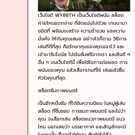
เว็บไซต์ WY88TH เป็นเว็บไซต์พนัน สล็อต
ค่ายไหนแตกง่าย ที่อัดแน่นไปด้วย เกมนานา
ชนิดที่ พร้อมจะสร้าง ความร่ำรวย และความ
มั่งคั่ง ให้กับคุณเสมอ อย่างไรก็ตาม วิธีการ
เล่นที่ดีที่สุด คือรักษาทุนของคุณเอาไว้ และ
เข้ามารับโบนัส โปรโมชั่นฟรีจากเรา และสิ่งดี ๆ
อื่น ๆ บนเว็บไซต์นี้ เพื่อใช้ในการต่อยอด การ
พนันของคุณ แล้วเลือกเกมที่ใช่ เล่นแล้วชื่น
หัวใจคุณที่สุด
สล็อตธีมภาพยนตร์
เป็นอีกหนึ่งธีม ที่ได้รับความนิยม ในหมู่ผู้เล่น
สล็อต ที่ชื่นชอบ การชมภาพยนตร์ และไม่ว่า
คุณ จะเลือกเล่น สล็อตแนวภาพยนตร์ แนว
ไหน บอกเลยว่า บรรยากาศ และสัญลักษณ์
ในเกมนั้น ซึ่งจะทำให้คุณ สัมผัสได้ถึง