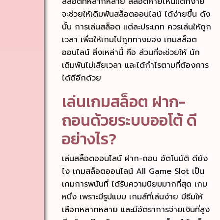
สล็อตที่หลากหลาย สล็อตค่ายไหนแตกง่าย
จะช่วยให้เดิมพันสล็อตออนไลน์ ได้ง่ายขึ้น ดัง
นั้น การเล่นสล็อต แต่ละประเภท ควรเล่นให้ถูก
เวลา เพื่อให้เกมไปถูกทางของ เกมสล็อต
ออนไลน์ สิ่งเหล่านี้ คือ ส่วนที่จะช่วยให้ นัก
เดิมพันไม่เสียเวลา และได้กำไรตามที่ต้องการ
ได้ดีอีกด้วย
เล่นเกมสล็อต ฝาก-
ถอนด้วยระบบออโต้ ดี
อย่างไร?
เล่นสล็อตออนไลน์ ฝาก-ถอน อัตโนมัติ ดียัง
ไง เกมสล็อตออนไลน์ All Game Slot เป็น
เกมการพนันที่ ได้รับความนิยมมากที่สุด เกม
หนึ่ง เพราะมีรูปแบบ เกมส์ที่เล่นง่าย มีธีมให้
เลือกหลากหลาย และมีอัตราการจ่ายเงินที่สูง