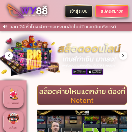
เข้าสู่ระบบ
สมัครสมาชิก
โมง ฝาก-ถอนระบบอัตโนมัติ แอดมินบริการดี
สล็อตค่ายไหนแตกง่าย ต้องที่
Netent
หน้าหลัก
สล็อต