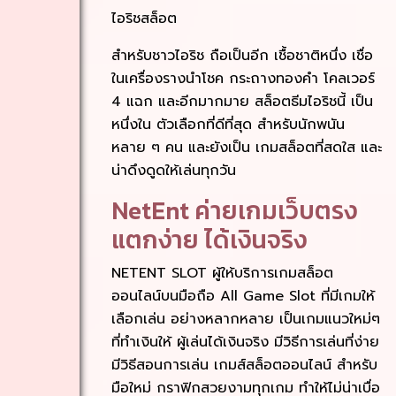
ไอริชสล็อต
สำหรับชาวไอริช ถือเป็นอีก เชื้อชาติหนึ่ง เชื่อ
ในเครื่องรางนำโชค กระถางทองคำ โคลเวอร์
4 แฉก และอีกมากมาย สล็อตธีมไอริชนี้ เป็น
หนึ่งใน ตัวเลือกที่ดีที่สุด สำหรับนักพนัน
หลาย ๆ คน และยังเป็น เกมสล็อตที่สดใส และ
น่าดึงดูดให้เล่นทุกวัน
NetEnt ค่ายเกมเว็บตรง
แตกง่าย ได้เงินจริง
NETENT SLOT ผู้ให้บริการเกมสล็อต
ออนไลน์บนมือถือ All Game Slot ที่มีเกมให้
เลือกเล่น อย่างหลากหลาย เป็นเกมแนวใหม่ๆ
ที่ทำเงินให้ ผู้เล่นได้เงินจริง มีวิธีการเล่นที่ง่าย
มีวิธีสอนการเล่น เกมส์สล็อตออนไลน์ สำหรับ
มือใหม่ กราฟิกสวยงามทุกเกม ทำให้ไม่น่าเบื่อ