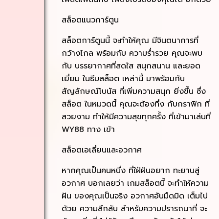
สล็อตแนวการ์ตูน
สล็อตการ์ตูนนี้ จะทำให้คุณ มีจินตนาการที่
กว้างไกล พร้อมกับ ความร่ำรวย คุณจะพบ
กับ บรรยากาศที่สดใส สนุกสนาน และยอด
เยี่ยม ในธีมสล็อต เหล่านี้ มาพร้อมกับ
สัญลักษณ์โบนัส ที่เพิ่มความสนุก ยิ่งขึ้น ซึ่ง
สล็อต ในหมวดนี้ คุณจะต้องทึ่ง กับกราฟิก ที่
สวยงาม ทำให้มีความสุขทุกครั้ง ที่เข้ามาเล่นที่
WY88 ทาง เข้า
สล็อตเอเลี่ยนและอวกาศ
หากคุณเป็นคนหนึ่ง ที่ใฝ่ฝันอยาก ทะยานสู่
อวกาศ บอกเลยว่า เกมสล็อตนี้ จะทำให้ความ
ฝัน ของคุณเป็นจริง อวกาศอันมืดมิด เต็มไป
ด้วย ความลึกลับ สำหรับความปรารถนาที่ จะ