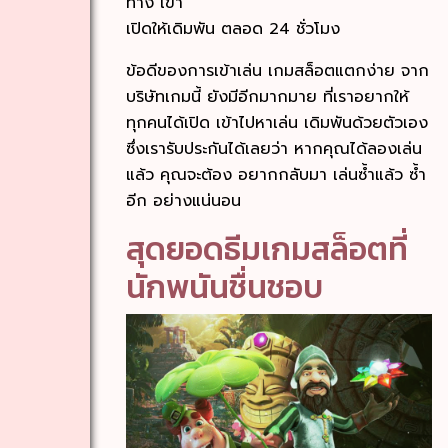
ทาง เข้า
เปิดให้เดิมพัน ตลอด 24 ชั่วโมง
ข้อดีของการเข้าเล่น เกมสล็อตแตกง่าย จาก
บริษัทเกมนี้ ยังมีอีกมากมาย ที่เราอยากให้
ทุกคนได้เปิด เข้าไปหาเล่น เดิมพันด้วยตัวเอง
ซึ่งเรารับประกันได้เลยว่า หากคุณได้ลองเล่น
แล้ว คุณจะต้อง อยากกลับมา เล่นซ้ำแล้ว ซ้ำ
อีก อย่างแน่นอน
สุดยอดธีมเกมสล็อตที่
นักพนันชื่นชอบ