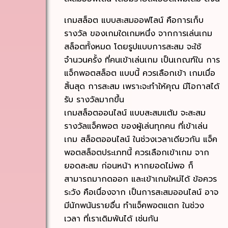
เกมสล็อต แบบสะสมออฟไลน์ คือการเก็บ
รางวัล ของเกมใดเกมหนึ่ง จากการเล่นเกม
สล็อตทั้งหมด โดยรูปแบบการสะสม จะใช้
จำนวนครั้ง ที่คนเข้าเล่นเกม เป็นเกณฑ์ใน การ
แจ็กพอตสล็อต แบบนี้ ควรเลือกเข้า เกมเมื่อ
สิ้นสุด การสะสม เพราะจะทำให้คุณ มีโอกาสได้
รับ รางวัลมากขึ้น
เกมสล็อตออนไลน์ แบบสะสมแต้ม จะสะสม
รางวัลแจ็คพอต ของผู้เล่นทุกคน ที่เข้าเล่น
เกม สล็อตออนไลน์ ในช่วงเวลาเดียวกัน แจ็ค
พอตสล็อตประเภทนี้ ควรเลือกเข้าเกม จาก
ยอดสะสม ก่อนหน้า หากยอดไม่พอ ก็
สามารถมากดออก และเข้าเกมใหม่ได้ ข้อควร
ระวัง คือเนื่องจาก เป็นการสะสมออนไลน์ อาจ
มีนักพนันรายอื่น ทำแจ็คพอตแตก ในช่วง
เวลา ที่เราเดิมพันได้ เช่นกัน