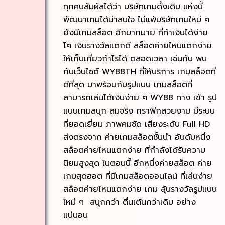
ทุกคนสัมผัสได้ว่า บริษัทเกมดั้งเดิม แห่งนี้
พัฒนาเกมได้น่าสนใจ ไม่แพ้บริษัทเกมใหม่ ๆ
ยังมีเกมสล็อต อีกมากมาย ที่ทำเงินได้ง่าย
โๆ เงินรางวัลแตกดี สล็อตค่ายไหนแตกง่าย
ให้เก็บเกี่ยวกำไรได้ ตลอดเวลา เช่นกัน พบ
กับเว็บไซต์ WY88TH ที่ให้บริการ เกมสล็อตที่
ดีที่สุด มาพร้อมกับรูปแบบ เกมสล็อตที่
สามารถเล่นได้เงินง่าย ๆ WY88 ทาง เข้า รูป
แบบเกมสนุก สมจริง กราฟิกสวยงาม มีระบบ
ที่ยอดเยี่ยม ภาพคมชัด เสียงระดับ Full HD
ส่งตรงจาก ค่ายเกมสล็อตชั้นนำ อันดับหนึ่ง
สล็อตค่ายไหนแตกง่าย ที่กำลังได้รับความ
นิยมสูงสุด ในตอนนี้ อีกหนึ่งค่ายสล็อต ค่าย
เกมสุดฮอต ที่มีเกมสล็อตออนไลน์ ที่เล่นง่าย
สล็อตค่ายไหนแตกง่าย เกม ลุ้นรางวัลรูปแบบ
ใหม่ ๆ สนุกกว่า ตื่นเต้นกว่าเดิม อย่าง
แน่นอน