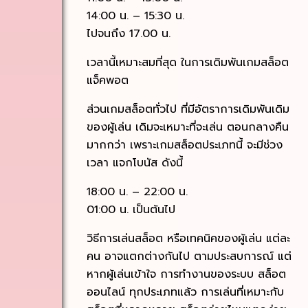
14:00 น. – 15:30 น.
ไปจนถึง 17.00 น.
เวลานี้เหมาะสมที่สุด ในการเดิมพันเกมสล็อต
แจ็คพอต
ส่วนเกมสล็อตทั่วไป ที่มีอัตราการเดิมพันเดิม
ของผู้เล่น เดิมจะเหมาะที่จะเล่น ตอนกลางคืน
มากกว่า เพราะเกมสล็อตประเภทนี้ จะมีช่วง
เวลา แจกโบนัส ดังนี้
18:00 น. – 22:00 น.
01:00 น. เป็นต้นไป
วิธีการเล่นสล็อต หรือเทคนิคของผู้เล่น แต่ละ
คน อาจแตกต่างกันไป ตามประสบการณ์ แต่
หากผู้เล่นเข้าใจ การทำงานของระบบ สล็อต
ออนไลน์ ทุกประเภทแล้ว การเล่นที่เหมาะกับ