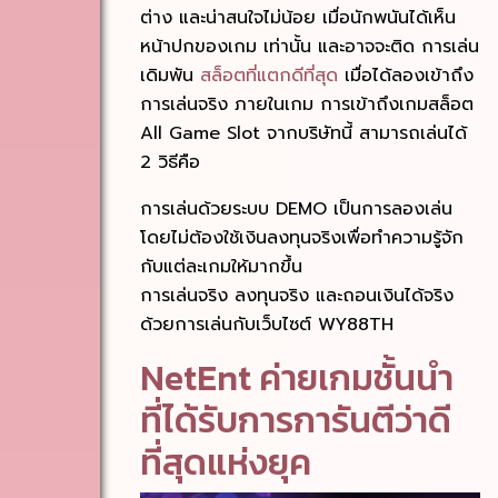
ต่าง และน่าสนใจไม่น้อย เมื่อนักพนันได้เห็น
หน้าปกของเกม เท่านั้น และอาจจะติด การเล่น
เดิมพัน
สล็อตที่แตกดีที่สุด
เมื่อได้ลองเข้าถึง
การเล่นจริง ภายในเกม การเข้าถึงเกมสล็อต
All Game Slot จากบริษัทนี้ สามารถเล่นได้
2 วิธีคือ
การเล่นด้วยระบบ DEMO เป็นการลองเล่น
โดยไม่ต้องใช้เงินลงทุนจริงเพื่อทำความรู้จัก
กับแต่ละเกมให้มากขึ้น
การเล่นจริง ลงทุนจริง และถอนเงินได้จริง
ด้วยการเล่นกับเว็บไซต์ WY88TH
NetEnt ค่ายเกมชั้นนำ
ที่ได้รับการการันตีว่าดี
ที่สุดแห่งยุค